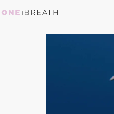
ONE
⏐BREATH