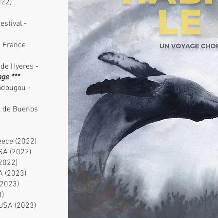
022)
stival -
- France
 de Hyeres -
ge ***
adougou -
l de Buenos
eece (2022)
USA (2022)
(2022)
A (2023)
(2023)
3)
 USA (2023)