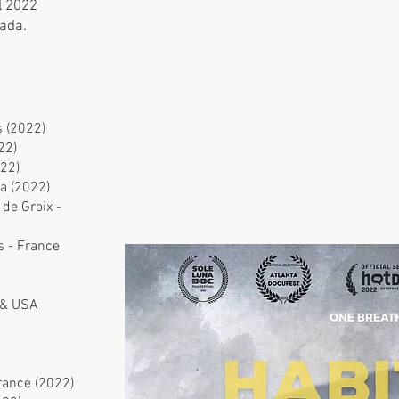
l 2022
nada.
 (2022)
22)
022)
ia (2022)
 de Groix -
is - France
a & USA
France (2022)