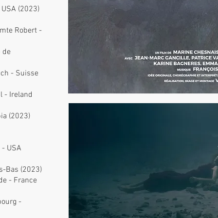
- USA (2023)
omte Robert -
e de
ch - Suisse
 - Ireland
bia (2023)
 - USA
ys-Bas (2023)
nde - France
bourg -