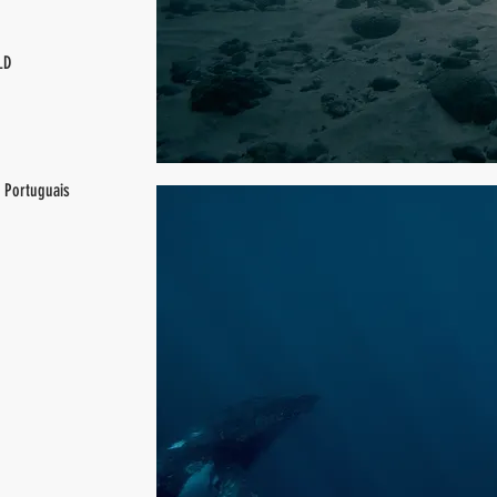
LD
, Portuguais