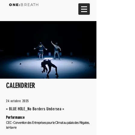
ONE
⏐BREATH
CALENDRIER
24 octobre 2025
« BLUE HOLE_No Borders Undersea »
Performance
CEC - Convention des Entreprises pour le Climat au palais des Régates,
le Havre